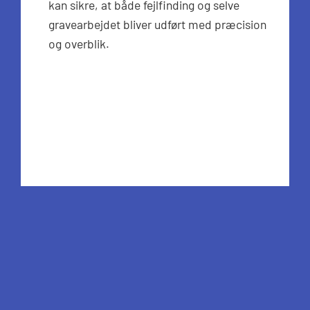
kan sikre, at både fejlfinding og selve
gravearbejdet bliver udført med præcision
og overblik.
Undgå unødvendig
opgravning
En af de store fordele ved TV-inspektion er,